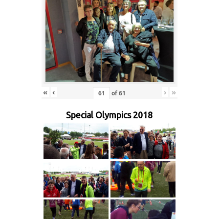
«
‹
›
»
of
61
Special Olympics 2018