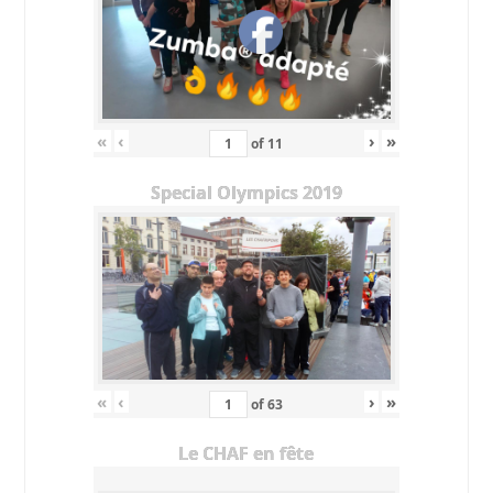
«
‹
›
»
of
11
Special Olympics 2019
«
‹
›
»
of
63
Le CHAF en fête