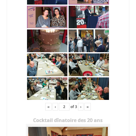
«
‹
of
3
›
»
Cocktail dînatoire des 20 ans