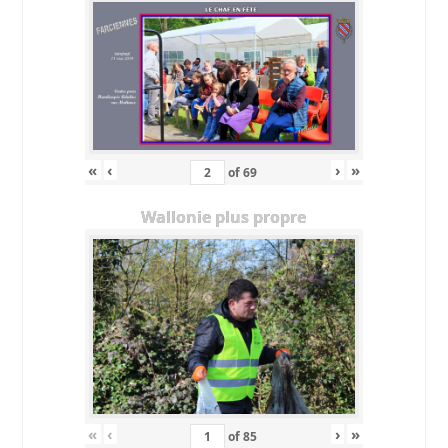
«
‹
›
»
of
69
Wallonie plus propre
«
‹
›
»
of
85