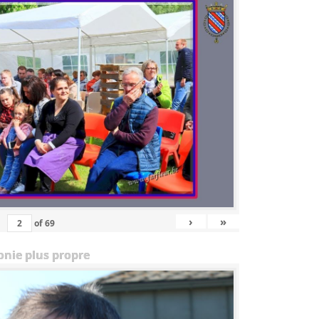
›
»
of
69
onie plus propre