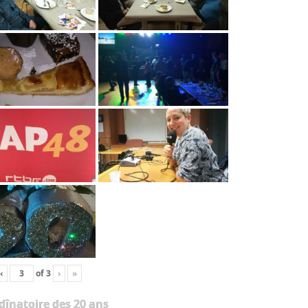
‹
of
3
›
»
 dînatoire des 20 ans