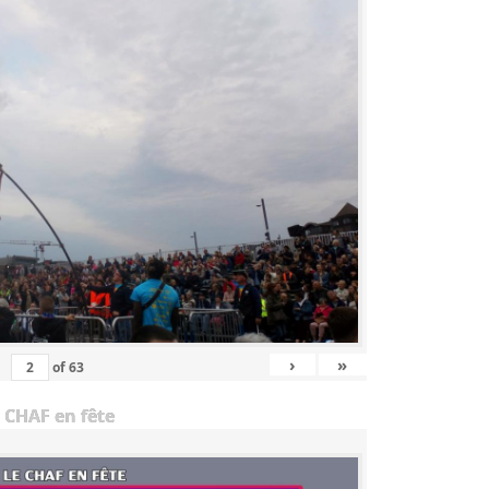
›
»
of
63
 CHAF en fête