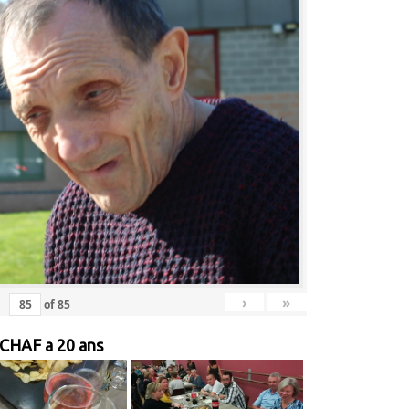
›
»
of
85
 CHAF a 20 ans