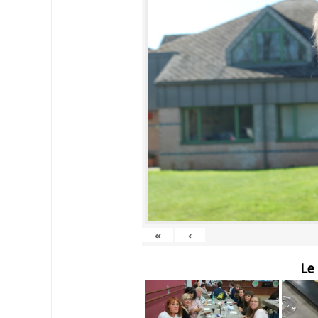
«
‹
Le