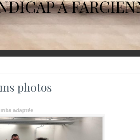
NDICAP À FARCIEN
ms photos
umba adaptée