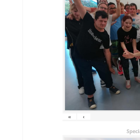
«
‹
Speci