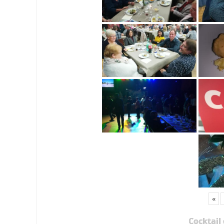
«
Cocktail