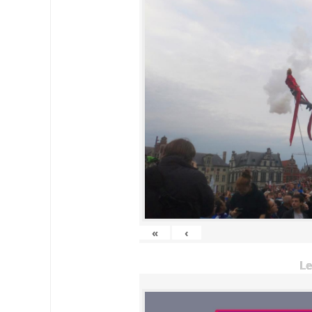
«
‹
Le