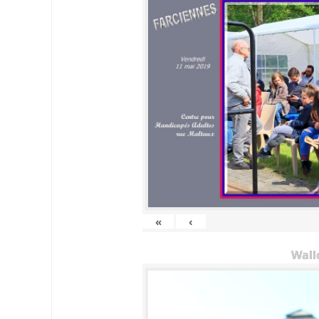
«
‹
Wall