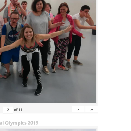
›
»
of
11
al Olympics 2019