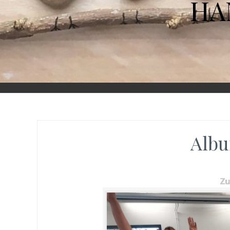
HA
Albu
Z