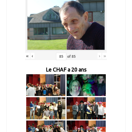
«
‹
›
»
of
85
Le CHAF a 20 ans