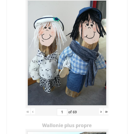
«
‹
›
»
of
69
Wallonie plus propre