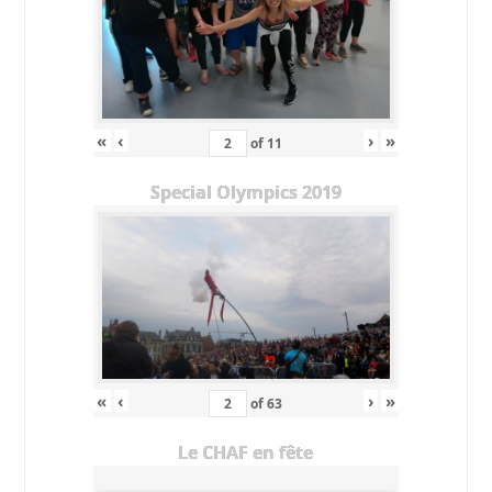
«
‹
›
»
of
11
Special Olympics 2019
«
‹
›
»
of
63
Le CHAF en fête