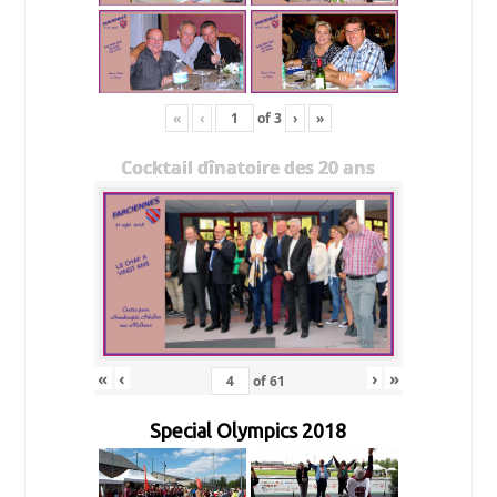
«
‹
of
3
›
»
Cocktail dînatoire des 20 ans
«
‹
›
»
of
61
Special Olympics 2018