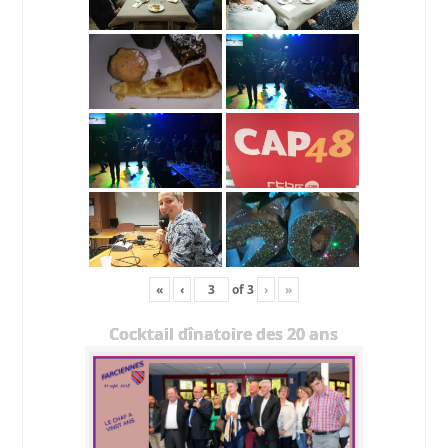
«
‹
of
3
›
»
Cocktail dînatoire des 20 ans