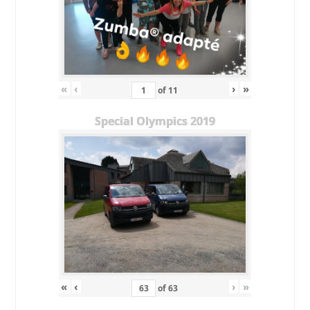
«
‹
›
»
of
11
Special Olympics 2019
«
‹
›
»
of
63