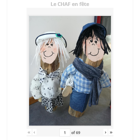
Le CHAF en fête
«
‹
›
»
of
69