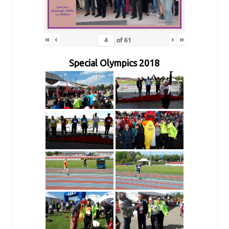
«
‹
›
»
of
61
Special Olympics 2018