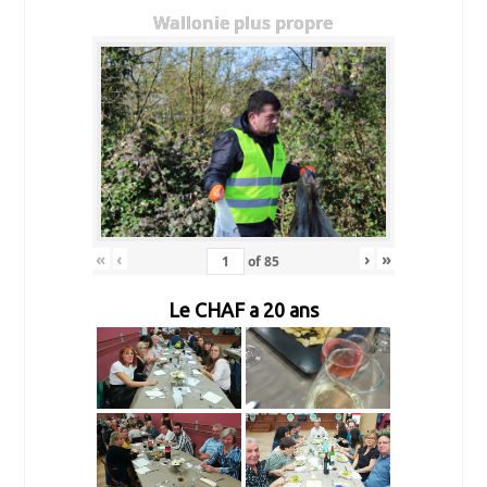
Wallonie plus propre
«
‹
›
»
of
85
Le CHAF a 20 ans