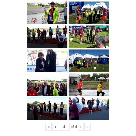
«
‹
of
4
›
»