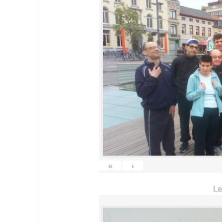
«
‹
Le