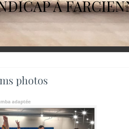
NDICAP À FARCIEN
ms photos
umba adaptée