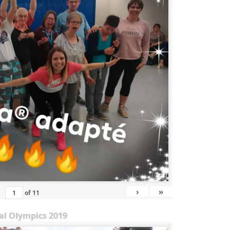
›
»
of
11
al Olympics 2019