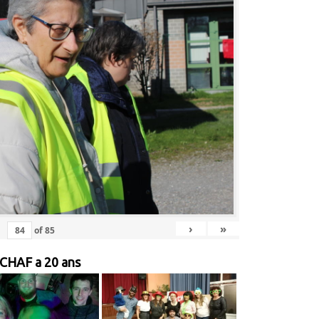
›
»
of
85
 CHAF a 20 ans