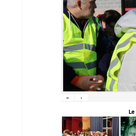
«
‹
Le