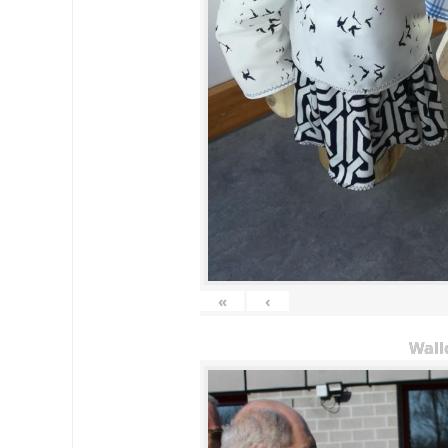
«
‹
Wall