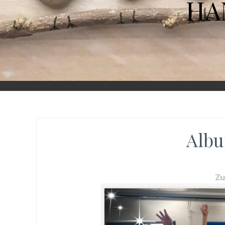
HA
Albu
Z