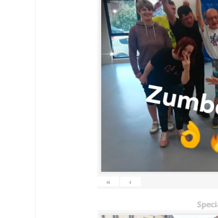
«
‹
Speci