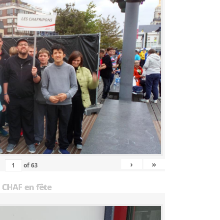
›
»
of
63
 CHAF en fête