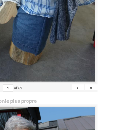
›
»
of
69
onie plus propre