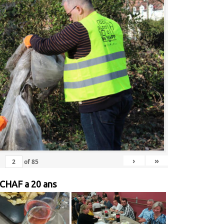
›
»
of
85
 CHAF a 20 ans