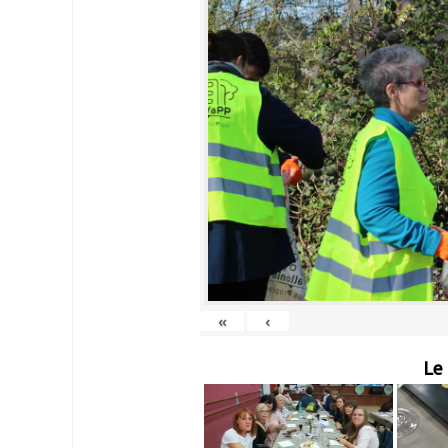
«
‹
Le