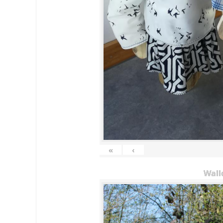
«
‹
Wall