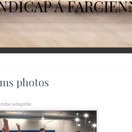
NDICAP À FARCIEN
ms photos
umba adaptée