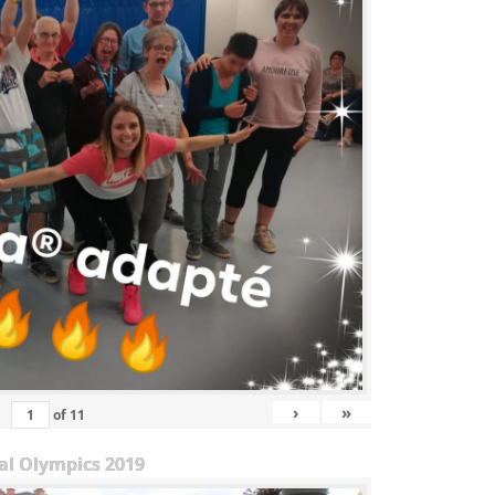
›
»
of
11
al Olympics 2019