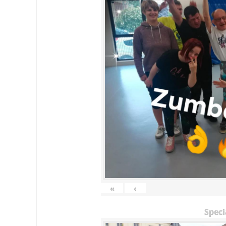
«
‹
Speci