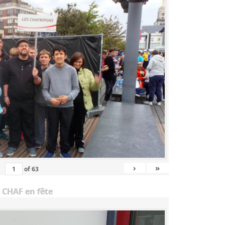
›
»
of
63
 CHAF en fête