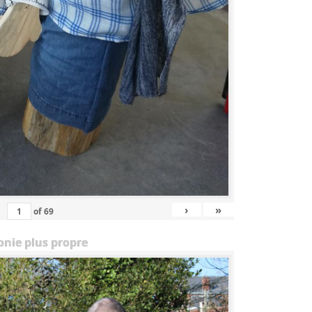
›
»
of
69
onie plus propre