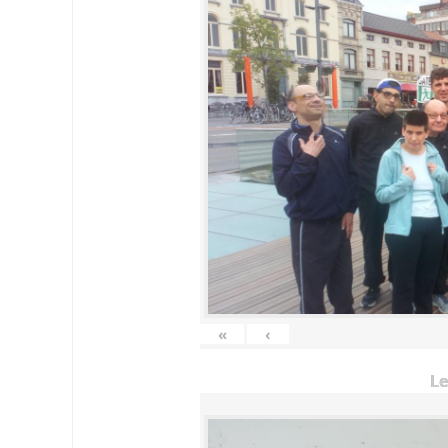
«
‹
Le