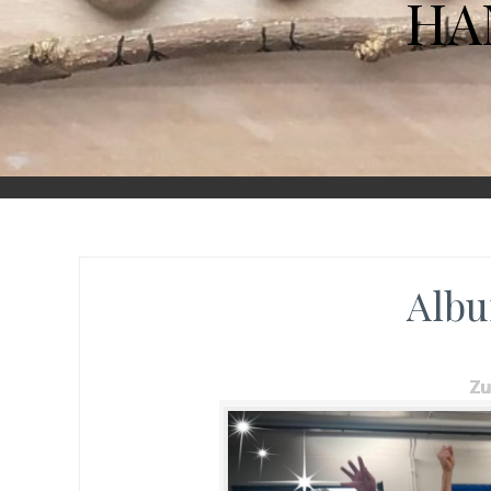
HA
Albu
Z