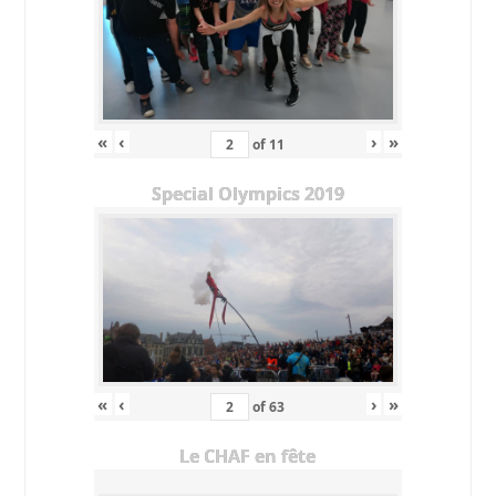
«
‹
›
»
of
11
Special Olympics 2019
«
‹
›
»
of
63
Le CHAF en fête