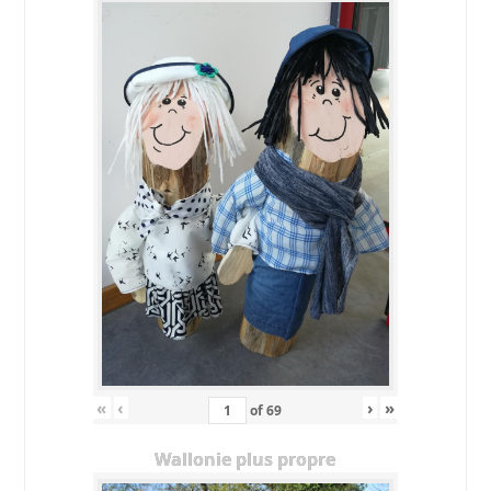
«
‹
›
»
of
69
Wallonie plus propre