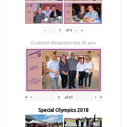
«
‹
of
3
›
»
Cocktail dînatoire des 20 ans
«
‹
›
»
of
61
Special Olympics 2018