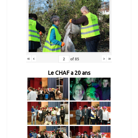
«
‹
›
»
of
85
Le CHAF a 20 ans