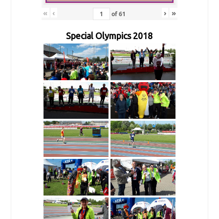
«
‹
›
»
of
61
Special Olympics 2018