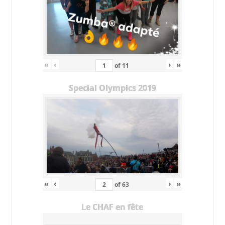
«
‹
›
»
of
11
Special Olympics 2019
«
‹
›
»
of
63
Le CHAF en fête