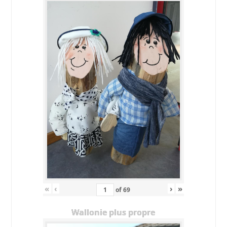
«
‹
›
»
of
69
Wallonie plus propre