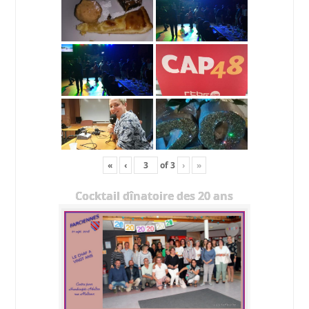
«
‹
of
3
›
»
Cocktail dînatoire des 20 ans