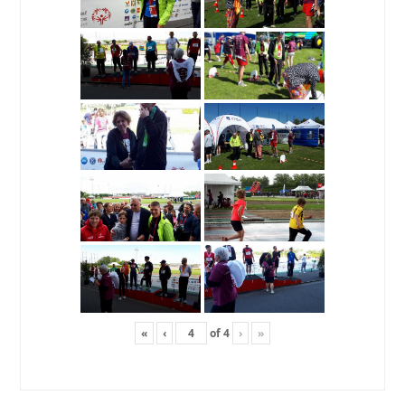
«
‹
of
4
›
»