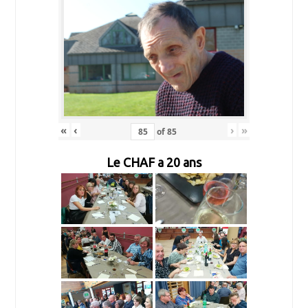
«
‹
›
»
of
85
Le CHAF a 20 ans