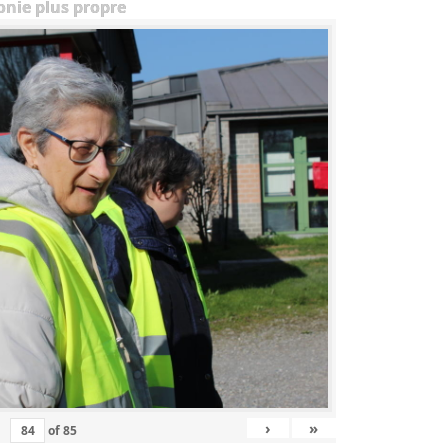
onie plus propre
›
»
of
85