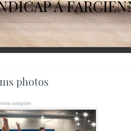
NDICAP À FARCIEN
ms photos
umba adaptée