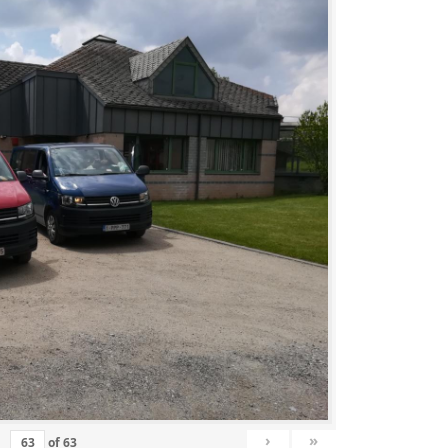
›
»
of
63