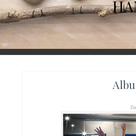
HA
Albu
Z