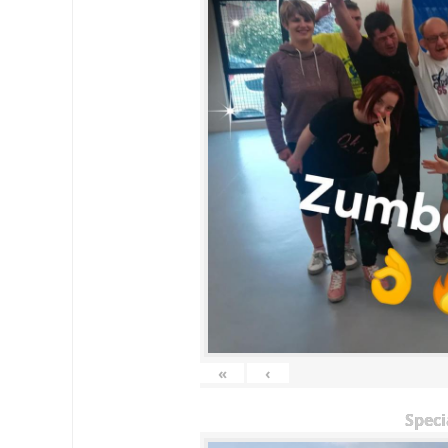
«
‹
Speci