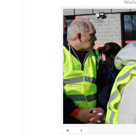
Wall
«
‹