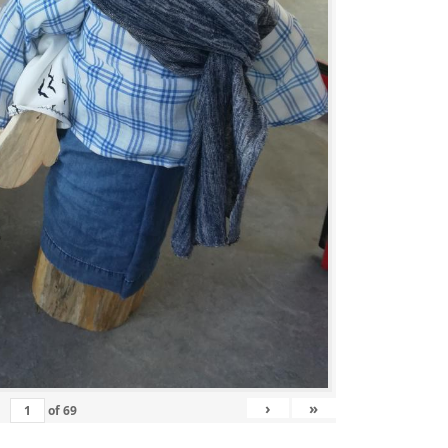
›
»
of
69