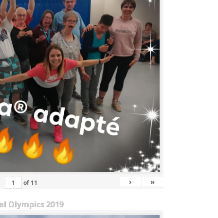
›
»
of
11
al Olympics 2019