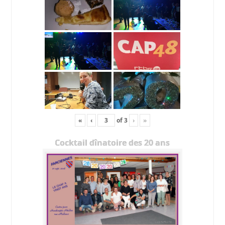
«
‹
of
3
›
»
Cocktail dînatoire des 20 ans