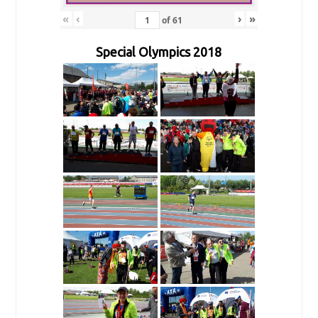
«
‹
›
»
of
61
Special Olympics 2018