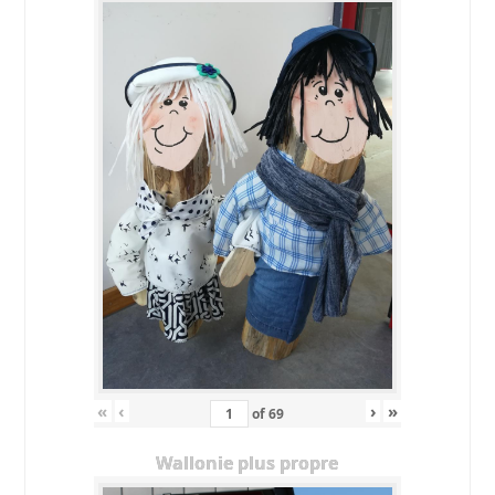
«
‹
›
»
of
69
Wallonie plus propre