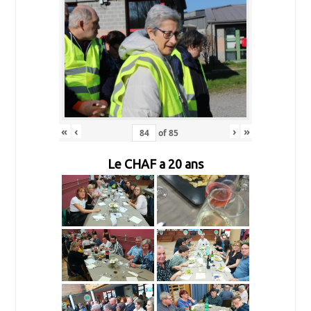
«
‹
›
»
of
85
Le CHAF a 20 ans