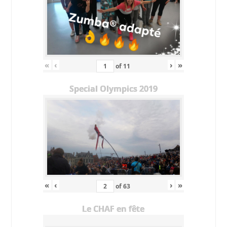
«
‹
›
»
of
11
Special Olympics 2019
«
‹
›
»
of
63
Le CHAF en fête