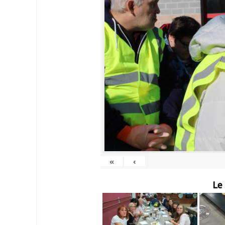
«
‹
Le