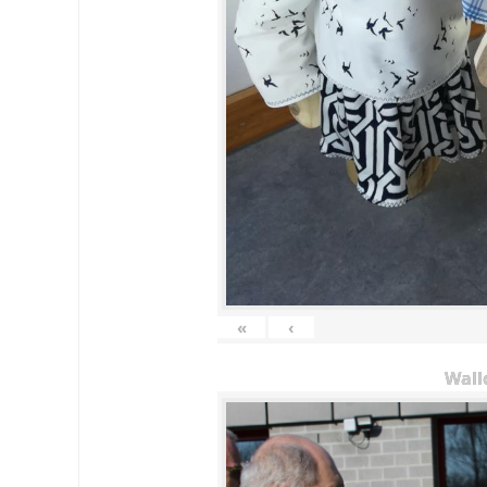
«
‹
Wall