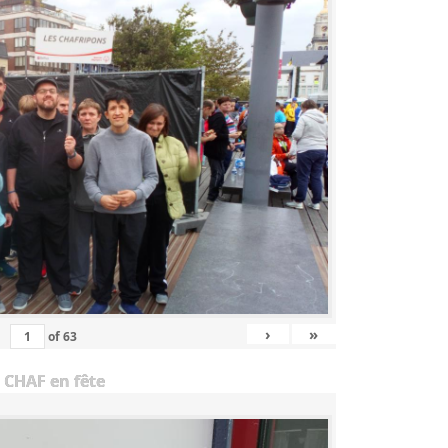
›
»
of
63
 CHAF en fête