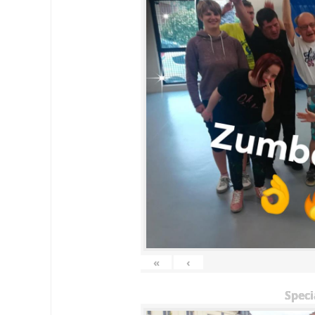
«
‹
Speci