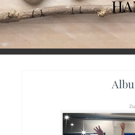
HA
Albu
Z