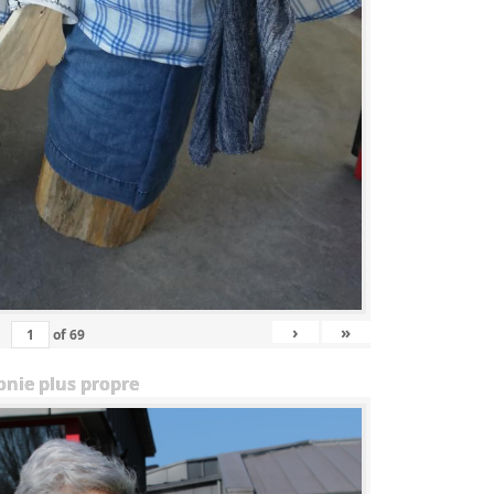
›
»
of
69
onie plus propre