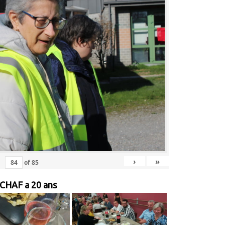
›
»
of
85
 CHAF a 20 ans