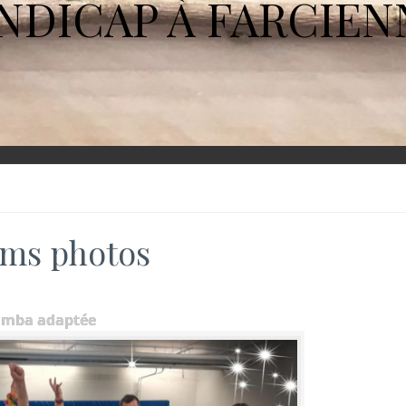
NDICAP À FARCIEN
ms photos
umba adaptée