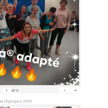
›
»
of
11
al Olympics 2019