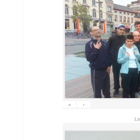
«
‹
Le