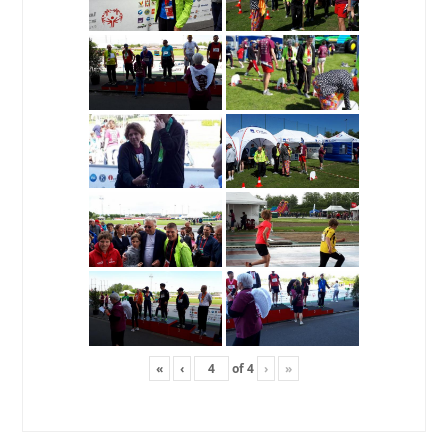
«
‹
of
4
›
»