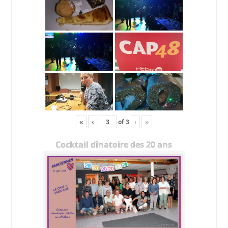
«
‹
of
3
›
»
Cocktail dînatoire des 20 ans