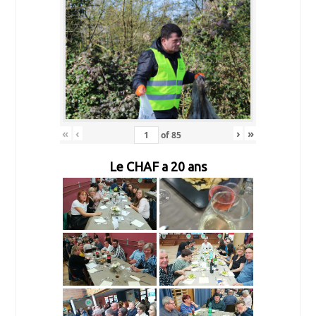
«
‹
›
»
of
85
Le CHAF a 20 ans