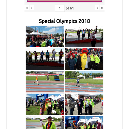
«
‹
›
»
of
61
Special Olympics 2018