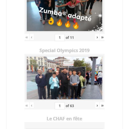
«
‹
›
»
of
11
Special Olympics 2019
«
‹
›
»
of
63
Le CHAF en fête