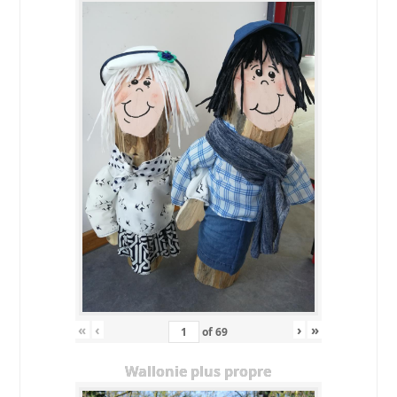
«
‹
›
»
of
69
Wallonie plus propre