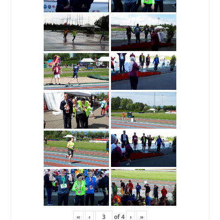
«
‹
of
4
›
»