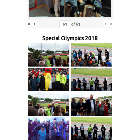
«
‹
›
»
of
61
Special Olympics 2018