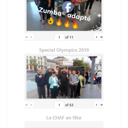
«
‹
›
»
of
11
Special Olympics 2019
«
‹
›
»
of
63
Le CHAF en fête