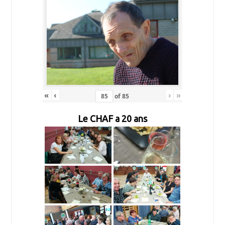
«
‹
›
»
of
85
Le CHAF a 20 ans