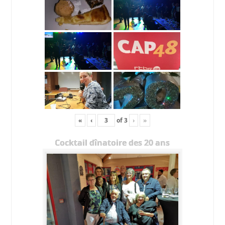
«
‹
of
3
›
»
Cocktail dînatoire des 20 ans