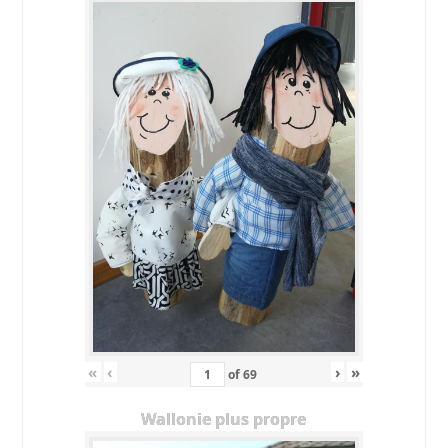
«
‹
›
»
of
69
Wallonie plus propre