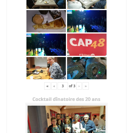
«
‹
of
3
›
»
Cocktail dînatoire des 20 ans