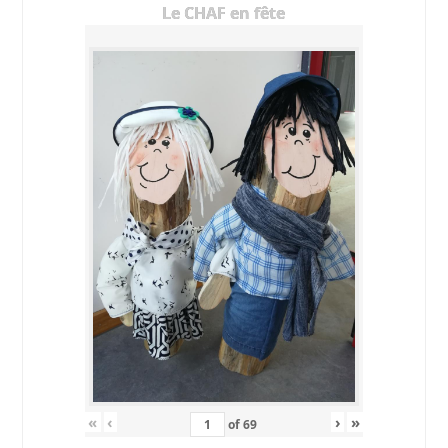
Le CHAF en fête
«
‹
›
»
of
69