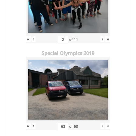
«
‹
›
»
of
11
Special Olympics 2019
«
‹
›
»
of
63