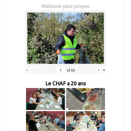
Wallonie plus propre
«
‹
›
»
of
85
Le CHAF a 20 ans