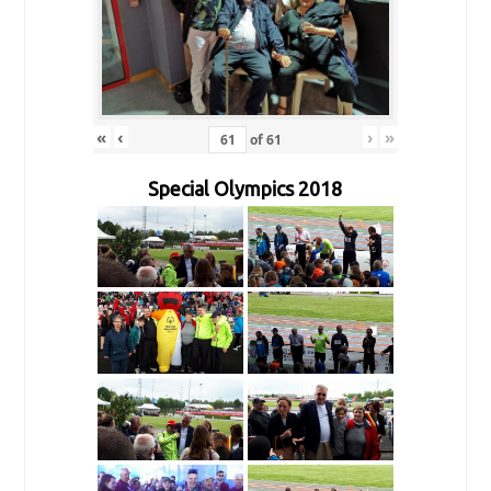
«
‹
›
»
of
61
Special Olympics 2018