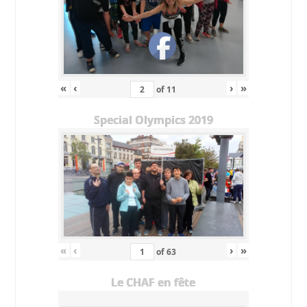
«
‹
›
»
of
11
Special Olympics 2019
«
‹
›
»
of
63
Le CHAF en fête