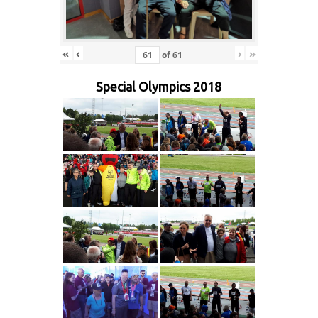
«
‹
›
»
of
61
Special Olympics 2018