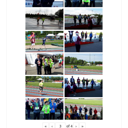
«
‹
of
4
›
»