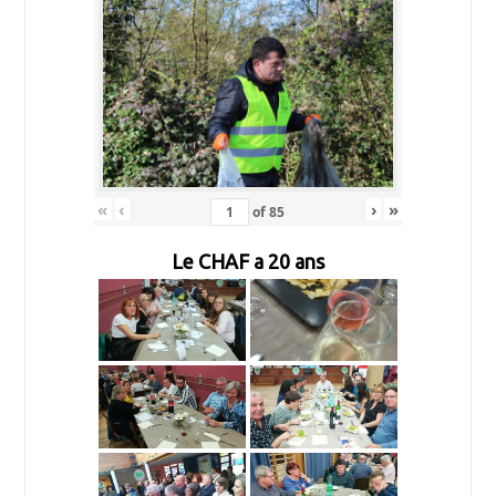
«
‹
›
»
of
85
Le CHAF a 20 ans