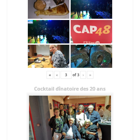
«
‹
of
3
›
»
Cocktail dînatoire des 20 ans