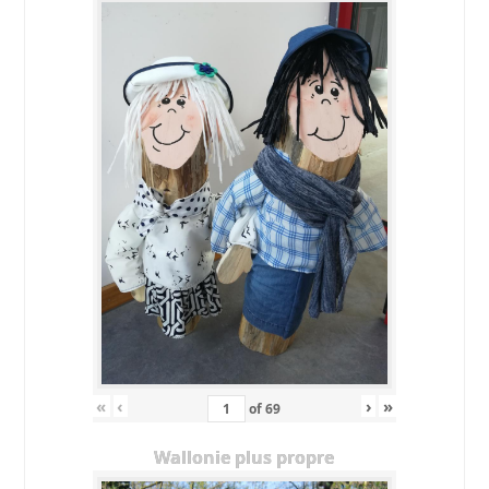
«
‹
›
»
of
69
Wallonie plus propre