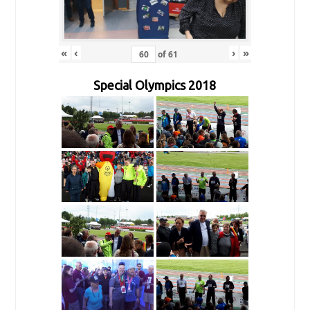
«
‹
›
»
of
61
Special Olympics 2018