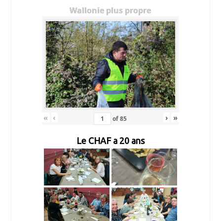
Wallonie plus propre
«
‹
›
»
of
85
Le CHAF a 20 ans