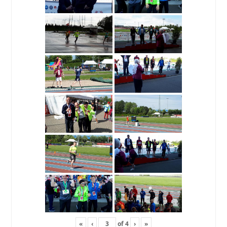
«
‹
of
4
›
»