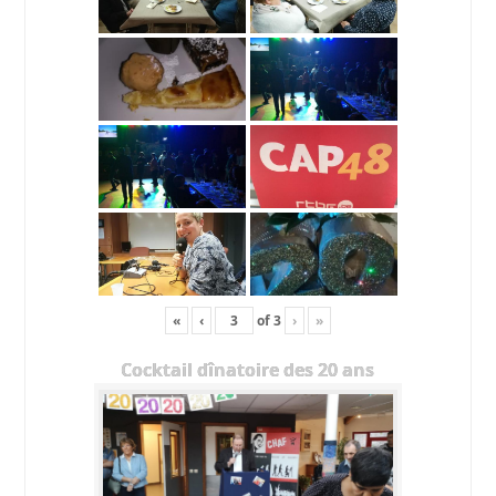
«
‹
of
3
›
»
Cocktail dînatoire des 20 ans