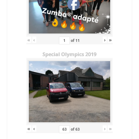
«
‹
›
»
of
11
Special Olympics 2019
«
‹
›
»
of
63