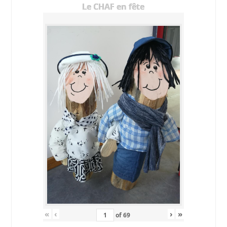
Le CHAF en fête
«
‹
›
»
of
69