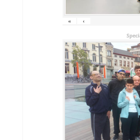
«
‹
Speci