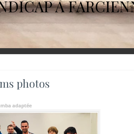
NDICAP À FARCIEN
ms photos
umba adaptée