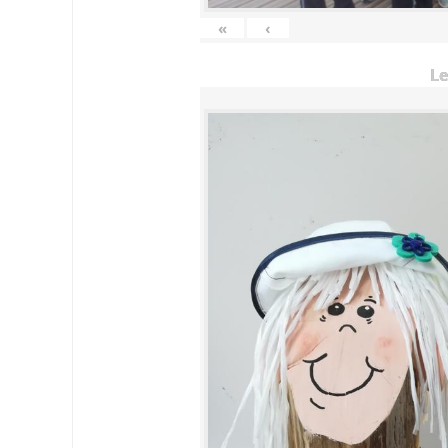
«
‹
Le