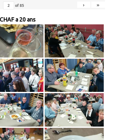
›
»
of
85
 CHAF a 20 ans