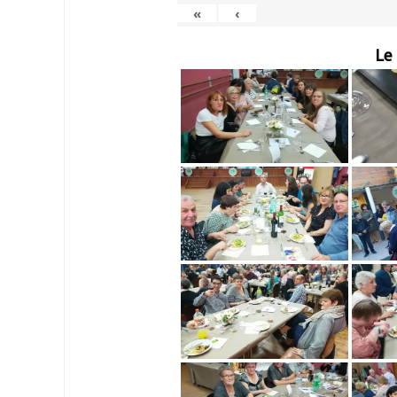
«
‹
Le