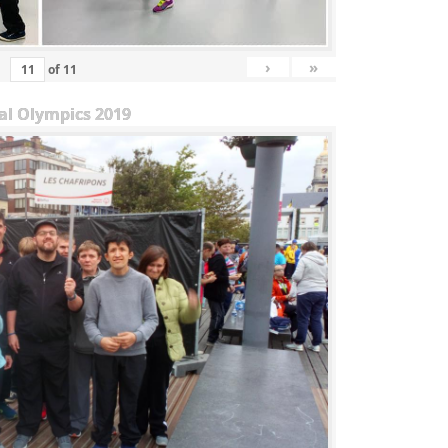
›
»
of
11
al Olympics 2019