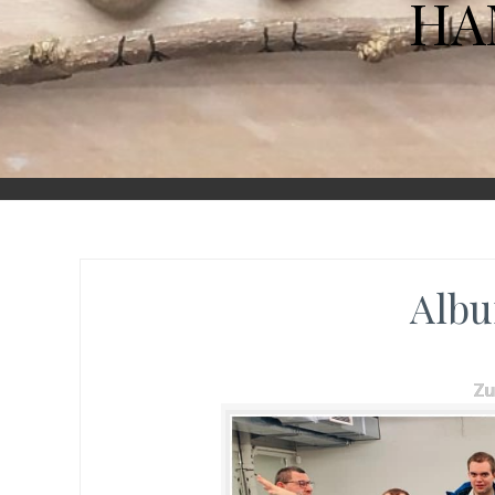
HA
Albu
Z