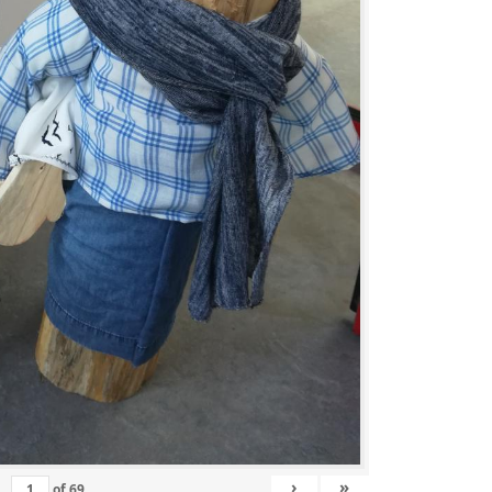
›
»
of
69