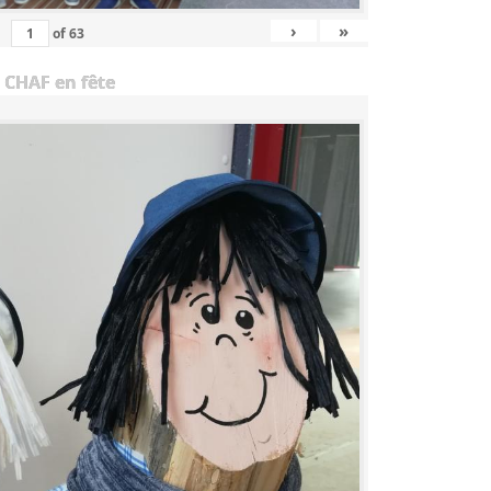
›
»
of
63
 CHAF en fête