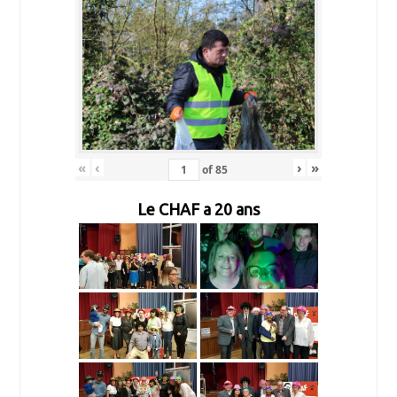
«
‹
›
»
of
85
Le CHAF a 20 ans