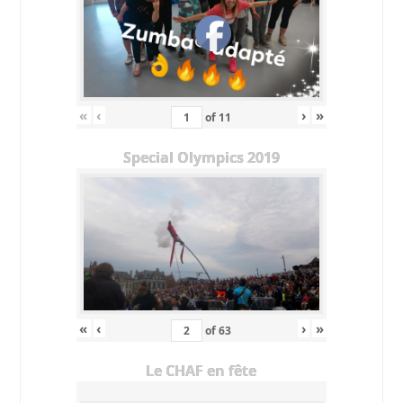
«
‹
›
»
of
11
Special Olympics 2019
«
‹
›
»
of
63
Le CHAF en fête