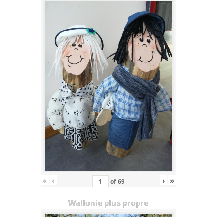
«
‹
›
»
of
69
Wallonie plus propre