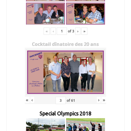
«
‹
of
3
›
»
Cocktail dînatoire des 20 ans
«
‹
›
»
of
61
Special Olympics 2018