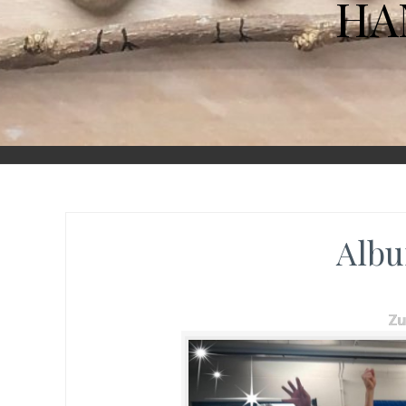
HA
Albu
Z