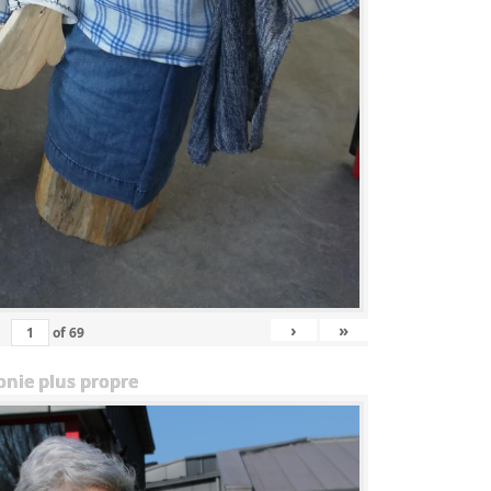
›
»
of
69
onie plus propre