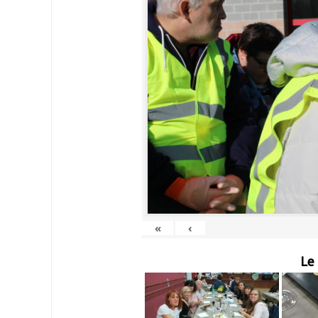
«
‹
Le