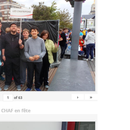
›
»
of
63
 CHAF en fête