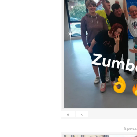
«
‹
Speci