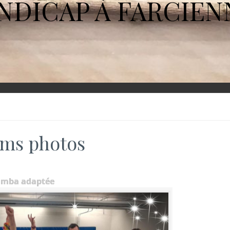
NDICAP À FARCIEN
ms photos
umba adaptée