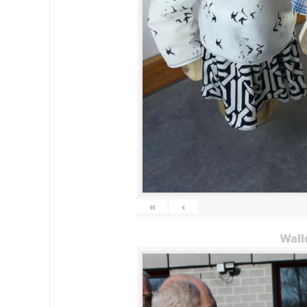
«
‹
Wall