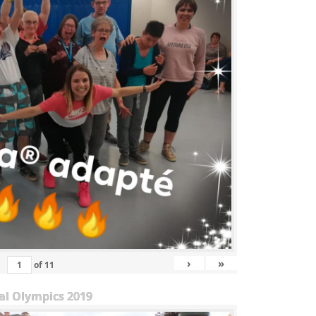
›
»
of
11
al Olympics 2019