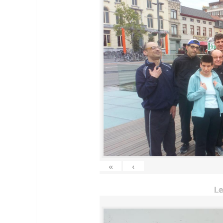
«
‹
Le