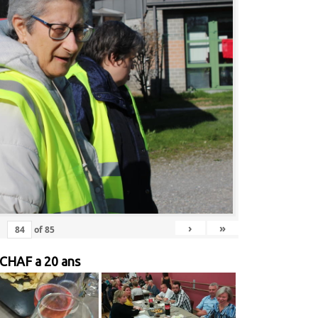
›
»
of
85
 CHAF a 20 ans