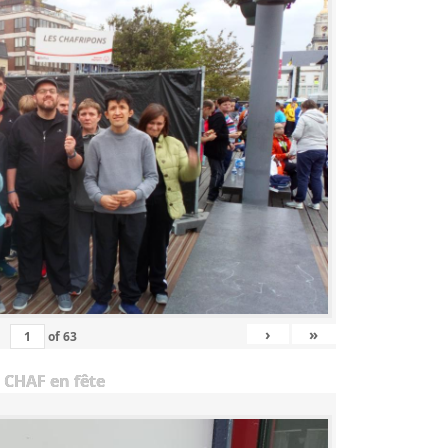
›
»
of
63
 CHAF en fête