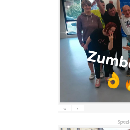
«
‹
Speci