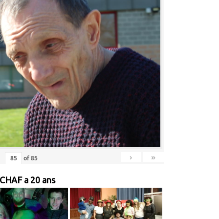
›
»
of
85
 CHAF a 20 ans