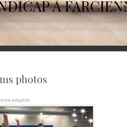
NDICAP À FARCIEN
ms photos
umba adaptée