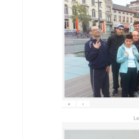
«
‹
Le