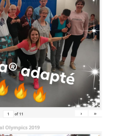
›
»
of
11
al Olympics 2019