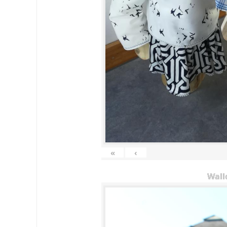
«
‹
Wall