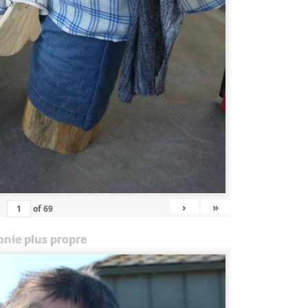
›
»
of
69
onie plus propre