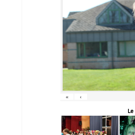
«
‹
Le