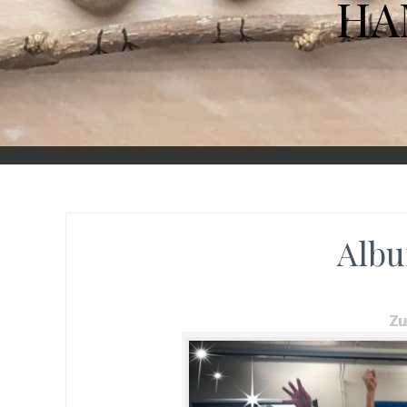
HA
Albu
Z