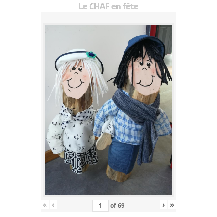
Le CHAF en fête
«
‹
›
»
of
69