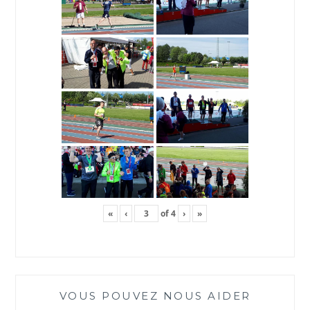
«
‹
of
4
›
»
VOUS POUVEZ NOUS AIDER