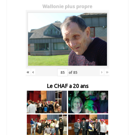
Wallonie plus propre
«
‹
›
»
of
85
Le CHAF a 20 ans