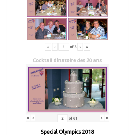
«
‹
of
3
›
»
Cocktail dînatoire des 20 ans
«
‹
›
»
of
61
Special Olympics 2018