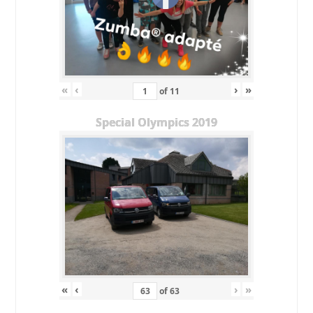
«
‹
›
»
of
11
Special Olympics 2019
«
‹
›
»
of
63