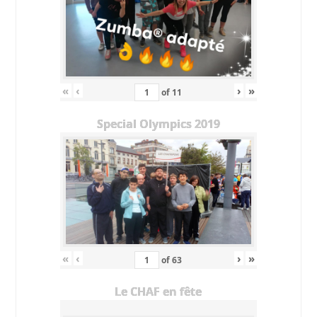
«
‹
›
»
of
11
Special Olympics 2019
«
‹
›
»
of
63
Le CHAF en fête