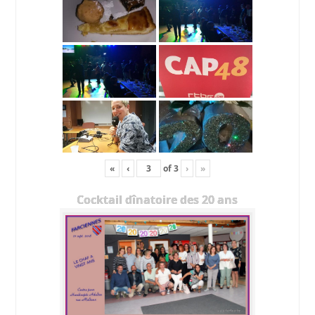
«
‹
of
3
›
»
Cocktail dînatoire des 20 ans