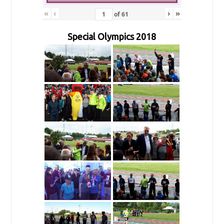
«
‹
›
»
of
61
Special Olympics 2018