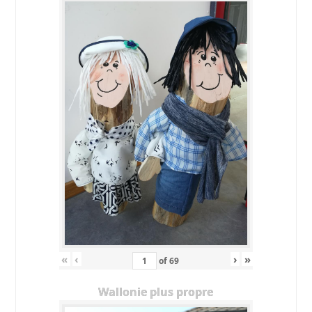
«
‹
›
»
of
69
Wallonie plus propre