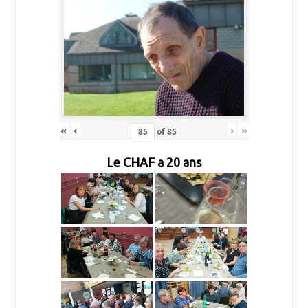
«
‹
›
»
of
85
Le CHAF a 20 ans