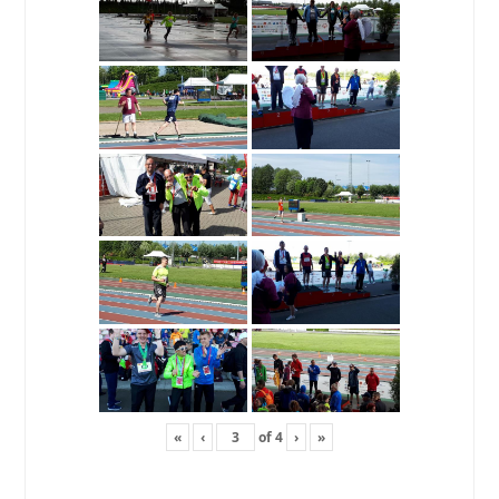
«
‹
of
4
›
»