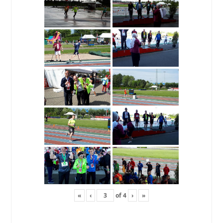
«
‹
of
4
›
»