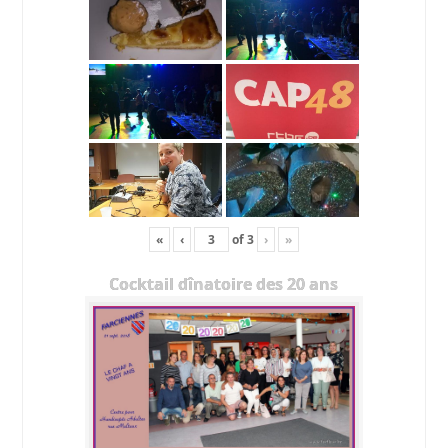
«
‹
of
3
›
»
Cocktail dînatoire des 20 ans