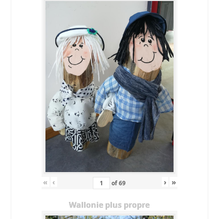
«
‹
›
»
of
69
Wallonie plus propre