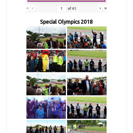
«
‹
›
»
of
61
Special Olympics 2018