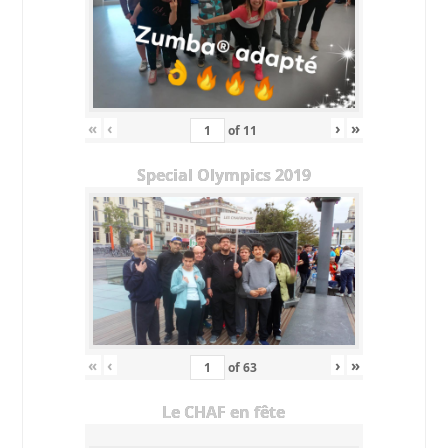
«
‹
›
»
of
11
Special Olympics 2019
«
‹
›
»
of
63
Le CHAF en fête