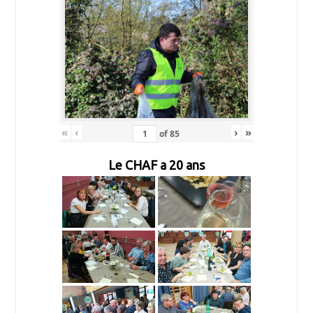
«
‹
›
»
of
85
Le CHAF a 20 ans