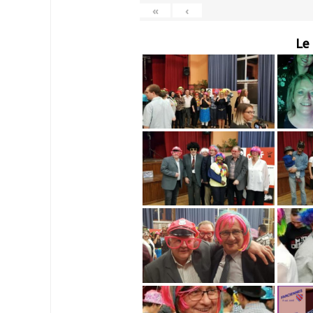
«
‹
Le