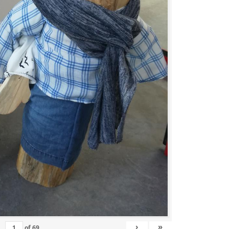
›
»
of
69