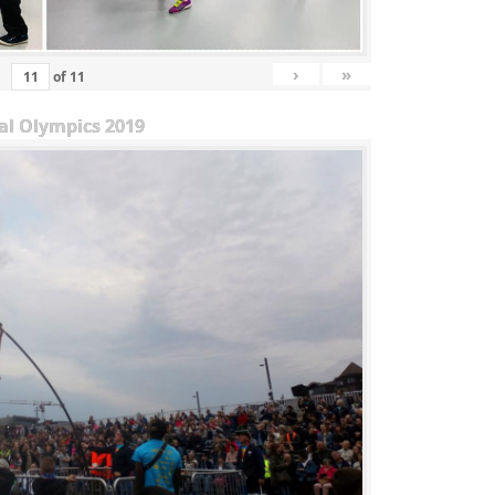
›
»
of
11
al Olympics 2019