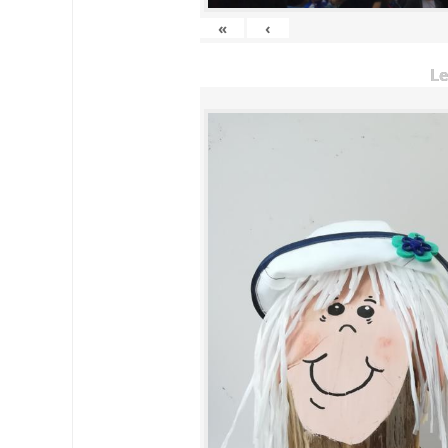
«
‹
Le