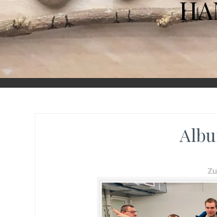
HA
Albu
Z