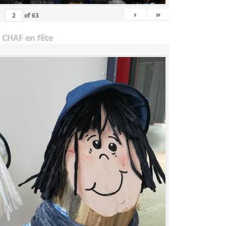
›
»
of
63
 CHAF en fête