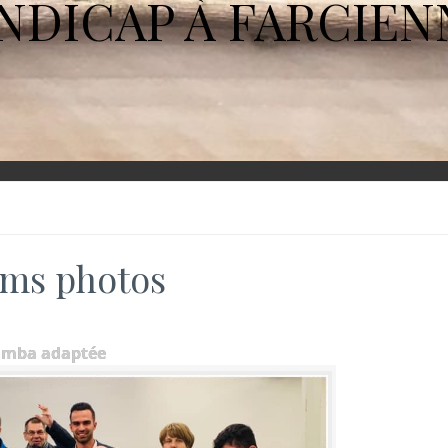
NDICAP À FARCIEN
ms photos
umba adaptée