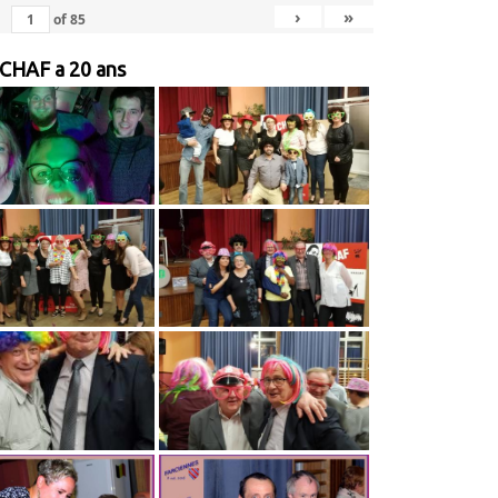
›
»
of
85
 CHAF a 20 ans