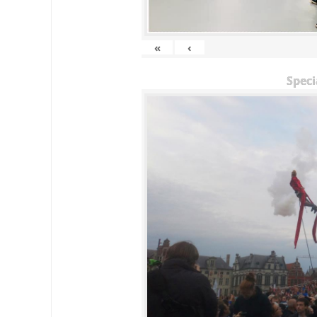
«
‹
Speci