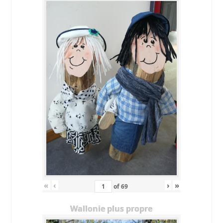
«
‹
›
»
of
69
Wallonie plus propre