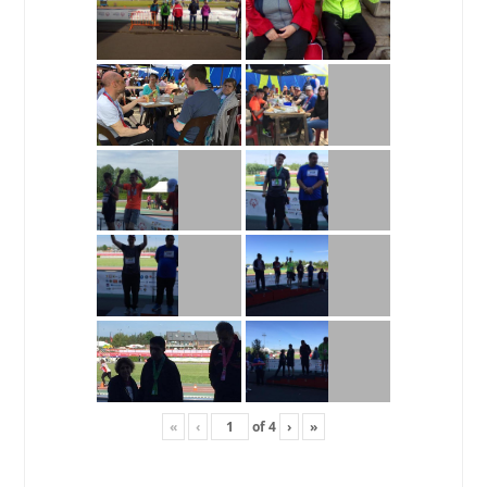
«
‹
of
4
›
»