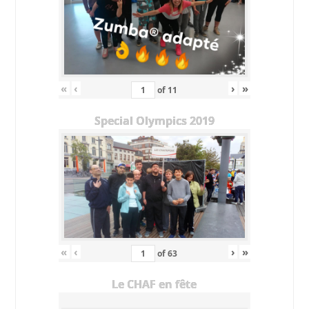
«
‹
›
»
of
11
Special Olympics 2019
«
‹
›
»
of
63
Le CHAF en fête