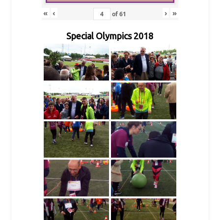
«
‹
›
»
of
61
Special Olympics 2018