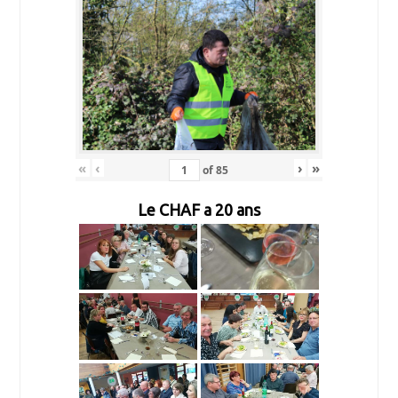
«
‹
›
»
of
85
Le CHAF a 20 ans