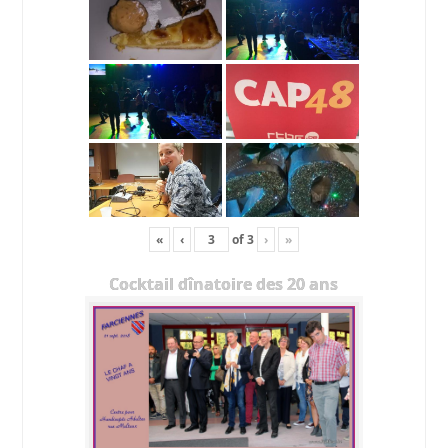
«
‹
of
3
›
»
Cocktail dînatoire des 20 ans