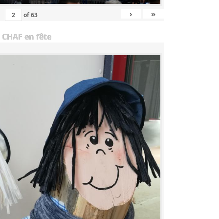
›
»
of
63
 CHAF en fête