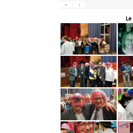
«
‹
Le