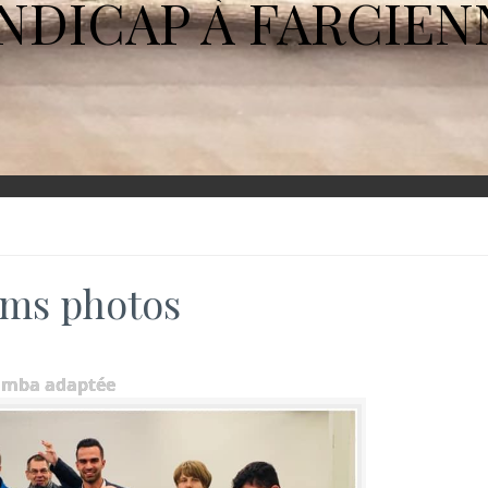
NDICAP À FARCIEN
ms photos
umba adaptée