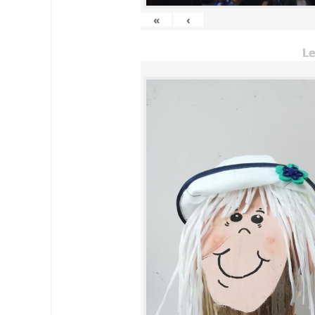
«
‹
Le