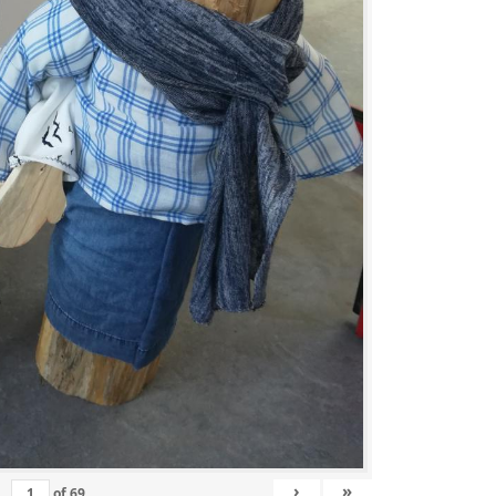
›
»
of
69