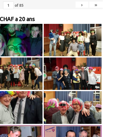
›
»
of
85
 CHAF a 20 ans