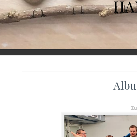
HA
Albu
Z