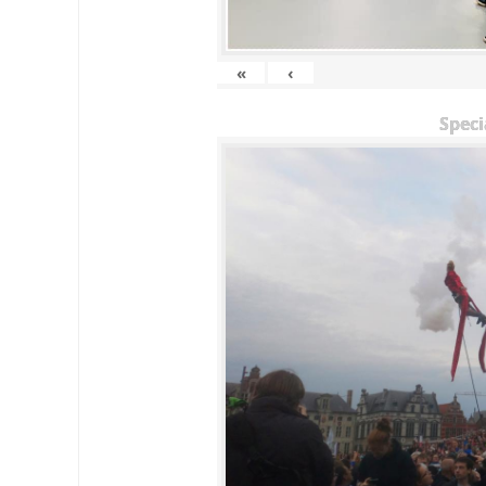
«
‹
Speci