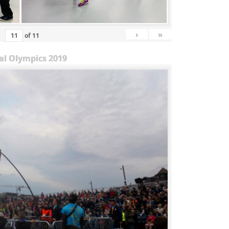
›
»
of
11
al Olympics 2019