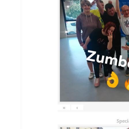
«
‹
Speci