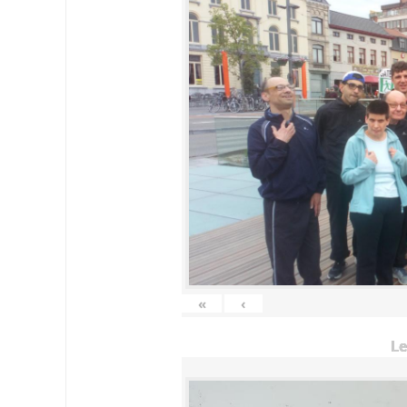
«
‹
Le