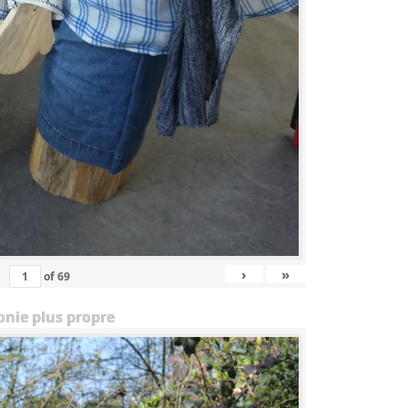
›
»
of
69
onie plus propre