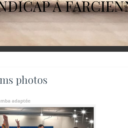
NDICAP À FARCIEN
ms photos
umba adaptée