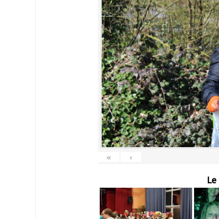
«
‹
Le