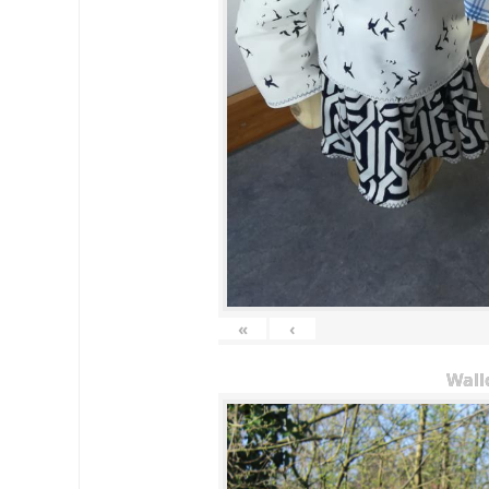
«
‹
Wall