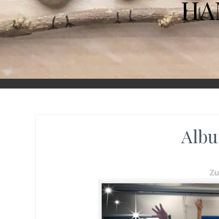
HA
Albu
Z