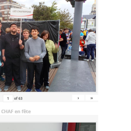
›
»
of
63
 CHAF en fête