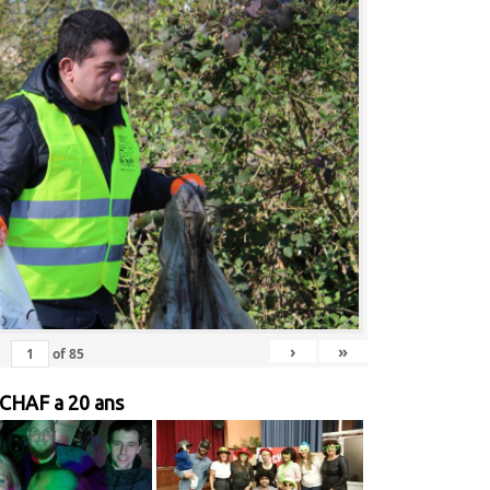
›
»
of
85
 CHAF a 20 ans