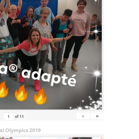
›
»
of
11
al Olympics 2019