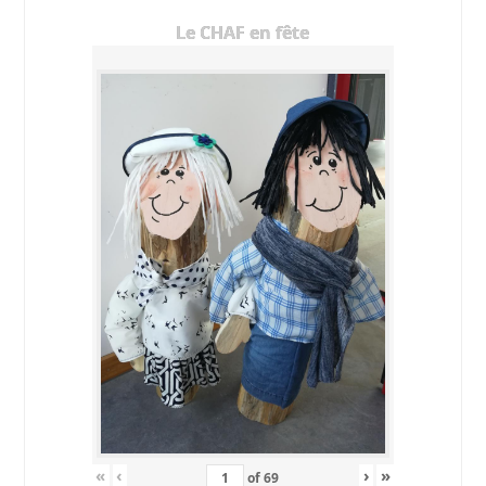
Le CHAF en fête
«
‹
›
»
of
69