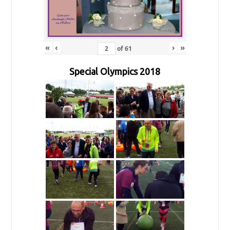
«
‹
›
»
of
61
Special Olympics 2018