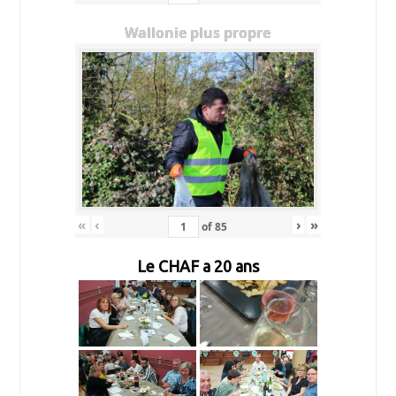
Wallonie plus propre
«
‹
›
»
of
85
Le CHAF a 20 ans