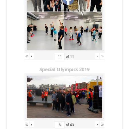
«
‹
›
»
of
11
Special Olympics 2019
«
‹
›
»
of
63