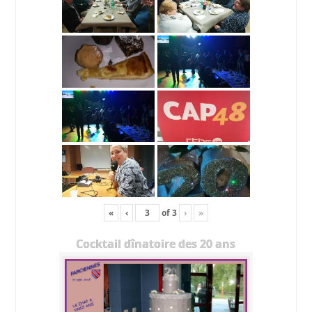
«
‹
of
3
›
»
Cocktail dînatoire des 20 ans