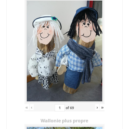
«
‹
›
»
of
69
Wallonie plus propre