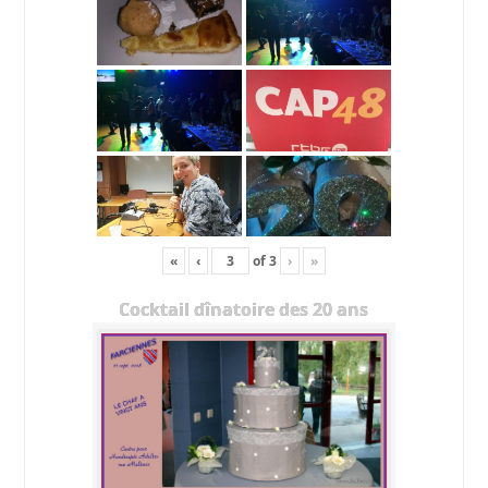
«
‹
of
3
›
»
Cocktail dînatoire des 20 ans