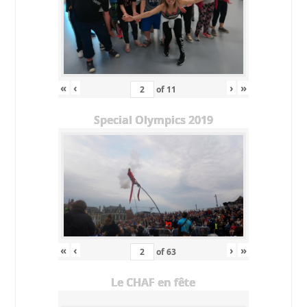
«
‹
›
»
of
11
Special Olympics 2019
«
‹
›
»
of
63
Le CHAF en fête