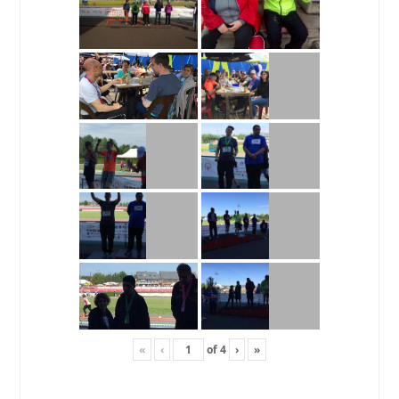
«
‹
of
4
›
»