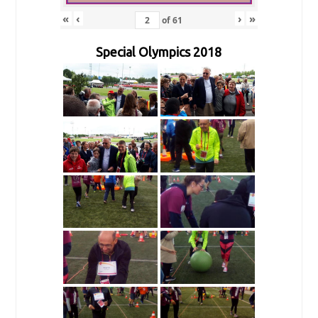
«
‹
›
»
of
61
Special Olympics 2018