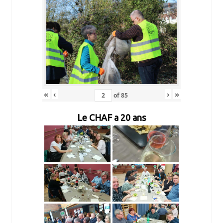
«
‹
›
»
of
85
Le CHAF a 20 ans