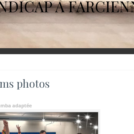
NDICAP À FARCIEN
ms photos
umba adaptée