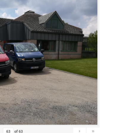
›
»
of
63