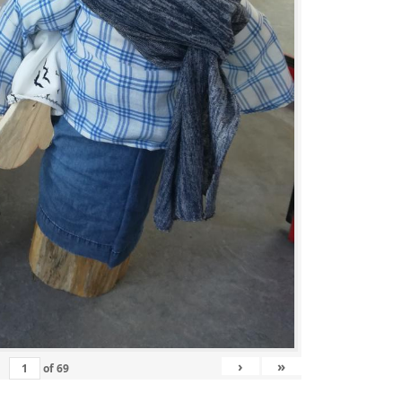
›
»
of
69