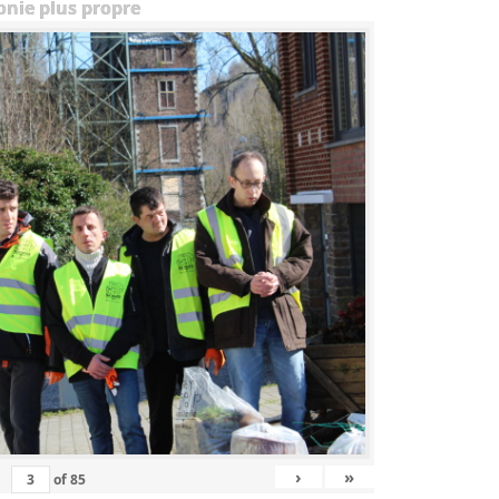
onie plus propre
›
»
of
85