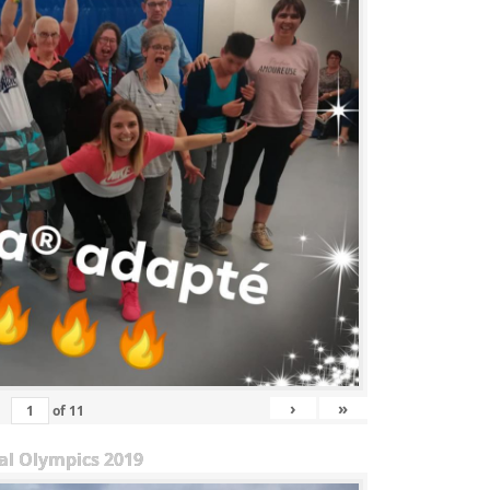
›
»
of
11
al Olympics 2019