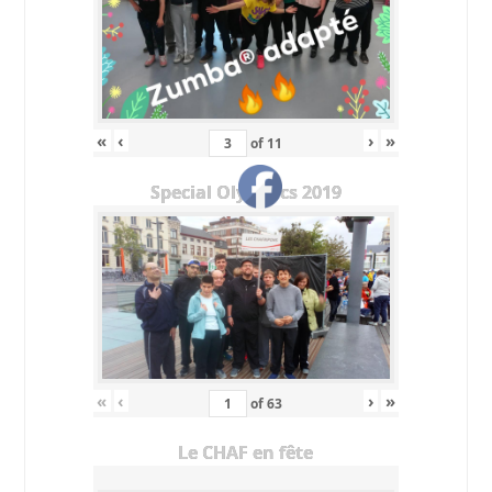
«
‹
›
»
of
11
Special Olympics 2019
«
‹
›
»
of
63
Le CHAF en fête