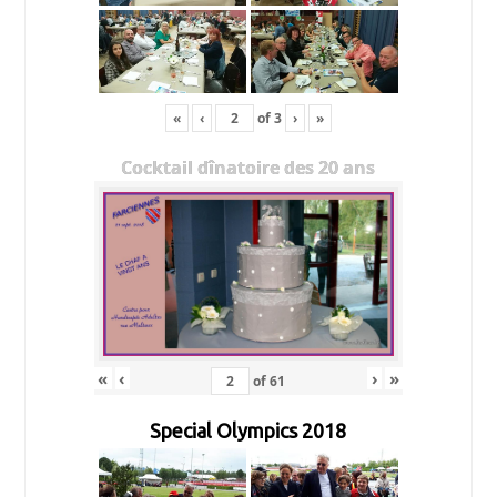
«
‹
of
3
›
»
Cocktail dînatoire des 20 ans
«
‹
›
»
of
61
Special Olympics 2018