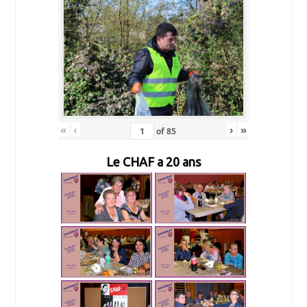
«
‹
›
»
of
85
Le CHAF a 20 ans