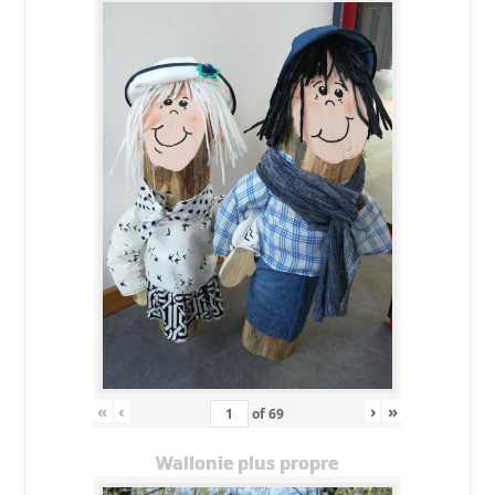
«
‹
›
»
of
69
Wallonie plus propre