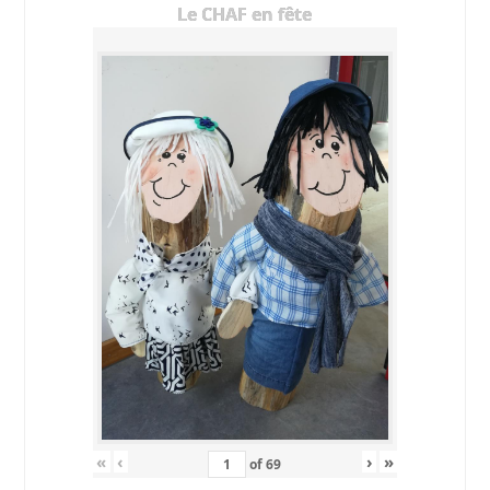
Le CHAF en fête
«
‹
›
»
of
69