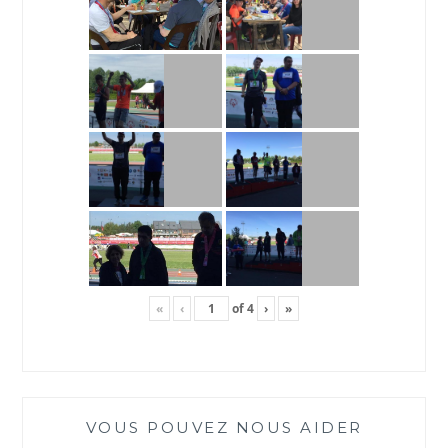
«
‹
of
4
›
»
VOUS POUVEZ NOUS AIDER