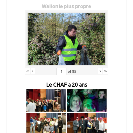
Wallonie plus propre
«
‹
›
»
of
85
Le CHAF a 20 ans