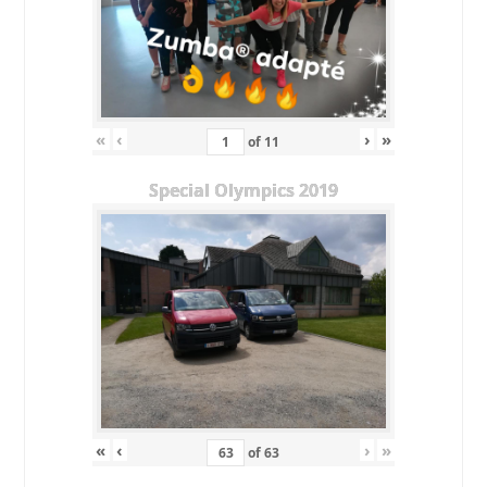
«
‹
›
»
of
11
Special Olympics 2019
«
‹
›
»
of
63