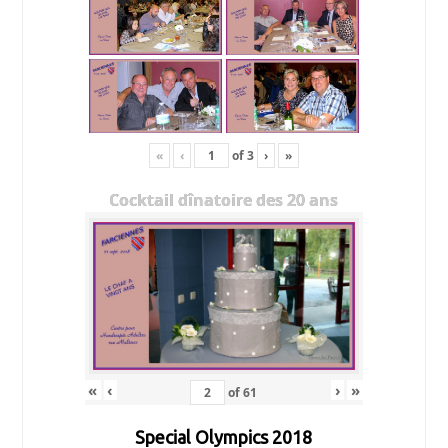
«
‹
of
3
›
»
Cocktail dînatoire des 20 ans
«
‹
›
»
of
61
Special Olympics 2018