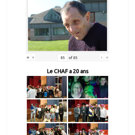
«
‹
›
»
of
85
Le CHAF a 20 ans