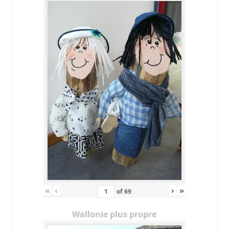
«
‹
›
»
of
69
Wallonie plus propre