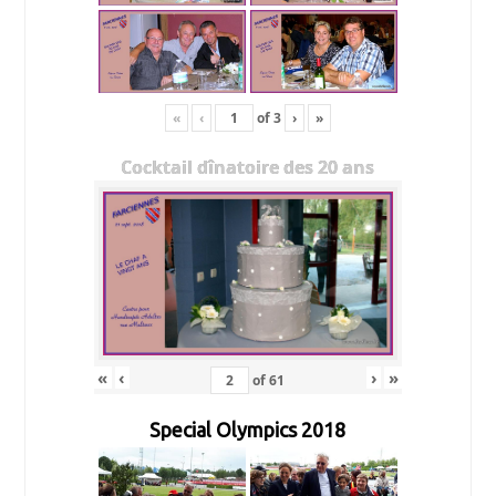
«
‹
of
3
›
»
Cocktail dînatoire des 20 ans
«
‹
›
»
of
61
Special Olympics 2018