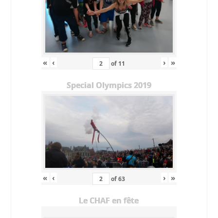
«
‹
›
»
of
11
Special Olympics 2019
«
‹
›
»
of
63
Le CHAF en fête