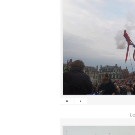
«
‹
Le