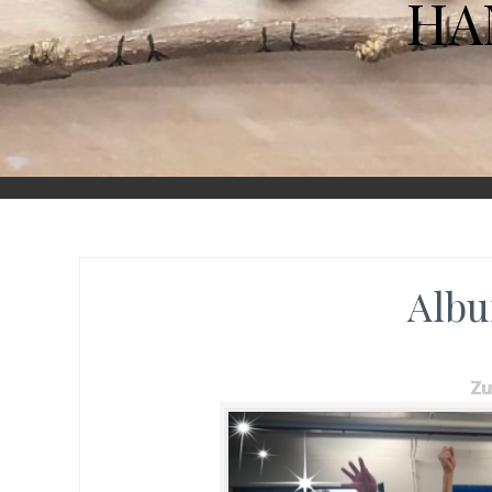
HA
Albu
Z