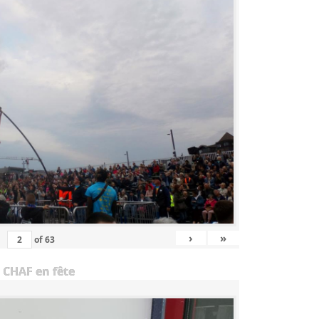
›
»
of
63
 CHAF en fête