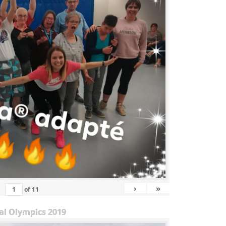
›
»
of
11
al Olympics 2019