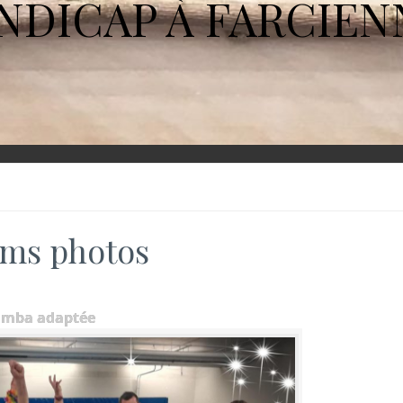
NDICAP À FARCIEN
ms photos
umba adaptée