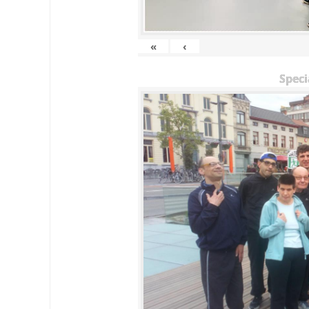
«
‹
Speci