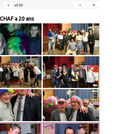
›
»
of
85
 CHAF a 20 ans