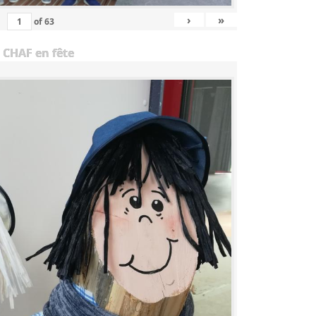
›
»
of
63
 CHAF en fête