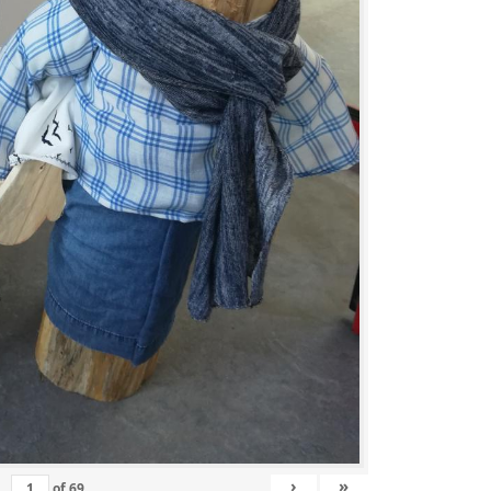
›
»
of
69