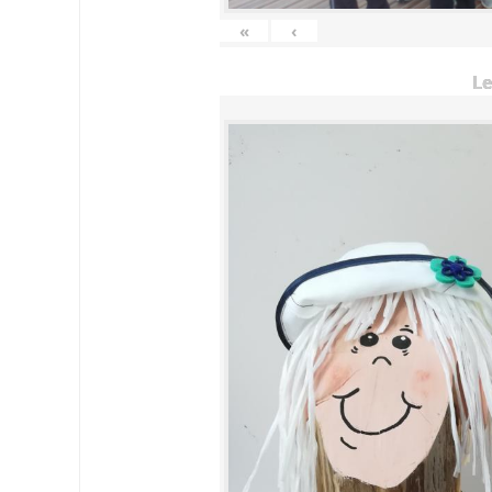
«
‹
Le