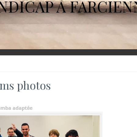
NDICAP À FARCIEN
ms photos
umba adaptée