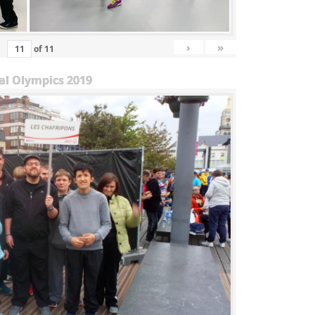
›
»
of
11
al Olympics 2019