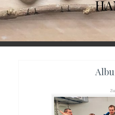
HA
Albu
Z