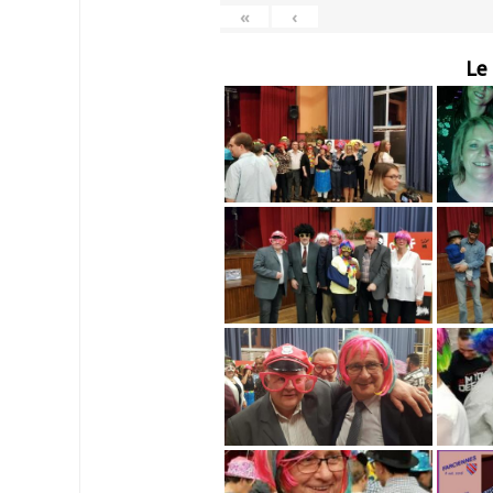
«
‹
Le