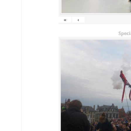
«
‹
Speci