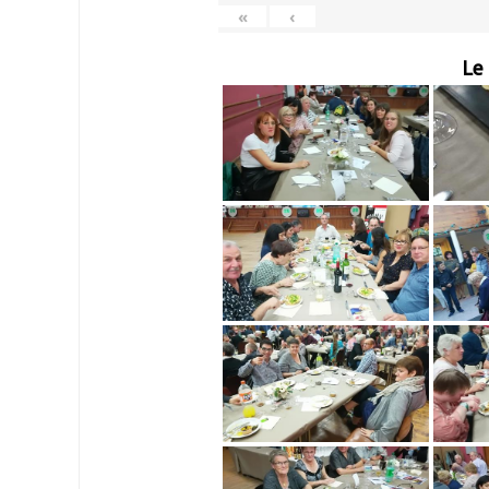
«
‹
Le