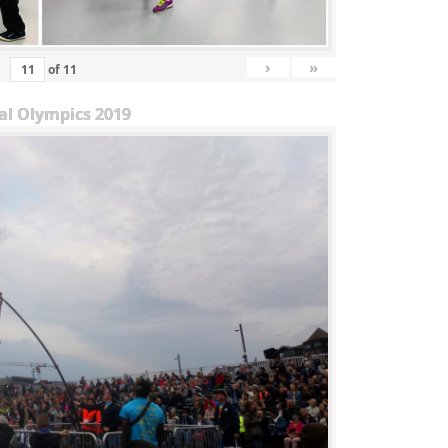
›
»
of
11
al Olympics 2019