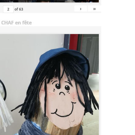
›
»
of
63
 CHAF en fête