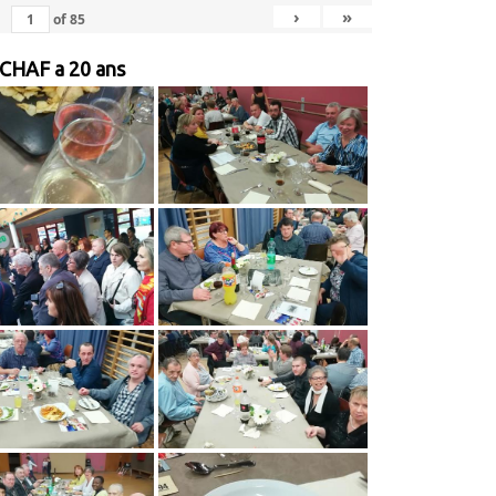
›
»
of
85
 CHAF a 20 ans