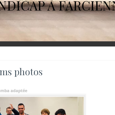
NDICAP À FARCIEN
ms photos
umba adaptée