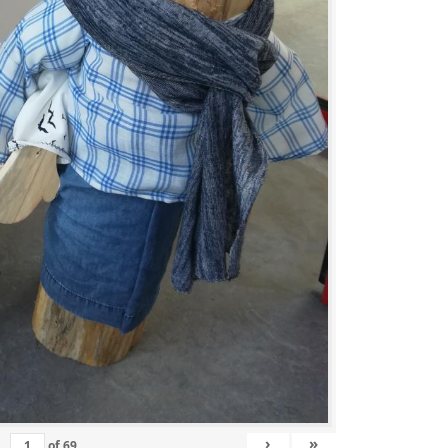
›
»
of
69