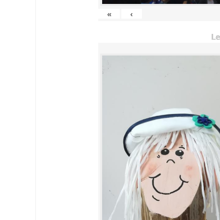
«
‹
Le