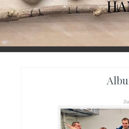
HA
Albu
Z