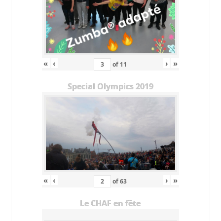
«
‹
›
»
of
11
Special Olympics 2019
«
‹
›
»
of
63
Le CHAF en fête