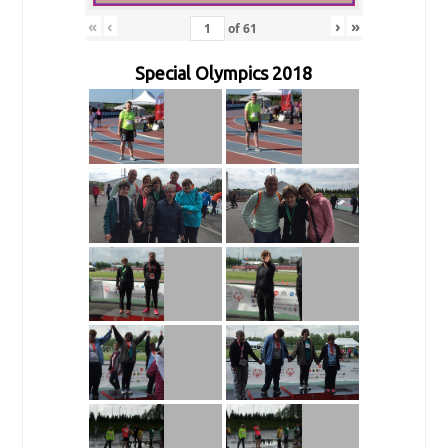
«
‹
›
»
of
61
Special Olympics 2018