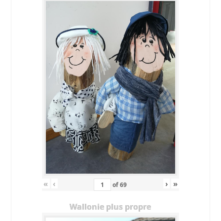
«
‹
›
»
of
69
Wallonie plus propre