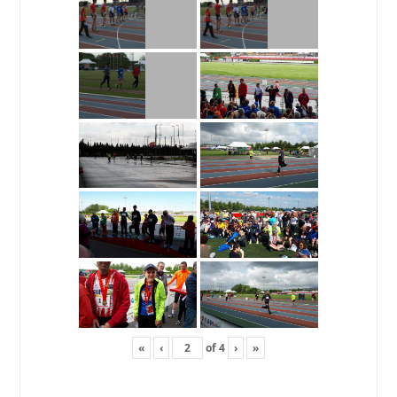
«
‹
of
4
›
»