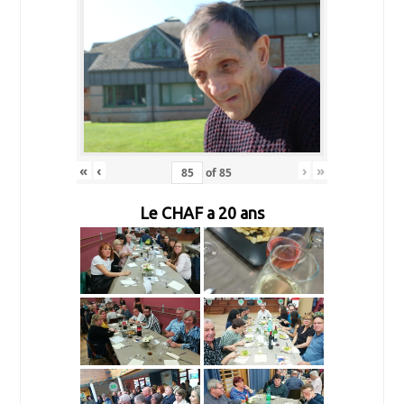
«
‹
›
»
of
85
Le CHAF a 20 ans