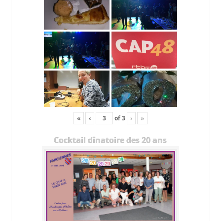
«
‹
of
3
›
»
Cocktail dînatoire des 20 ans