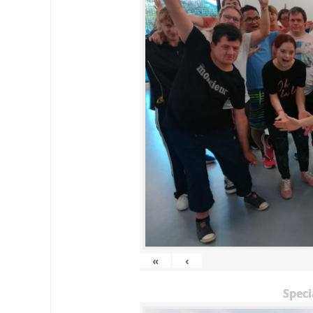
«
‹
Speci