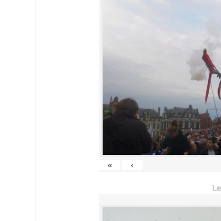
«
‹
Le