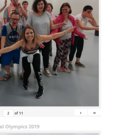
›
»
of
11
al Olympics 2019