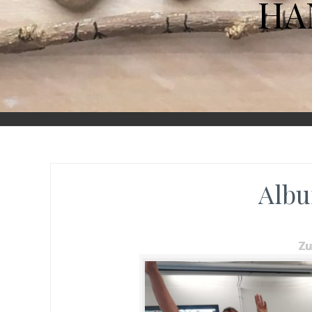
HA
Albu
Z