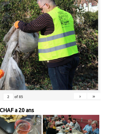
›
»
of
85
 CHAF a 20 ans