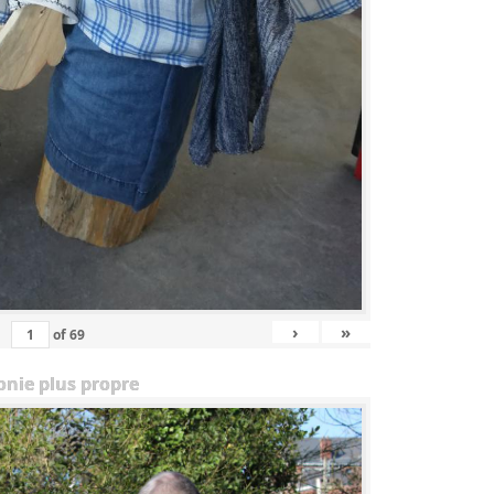
›
»
of
69
onie plus propre