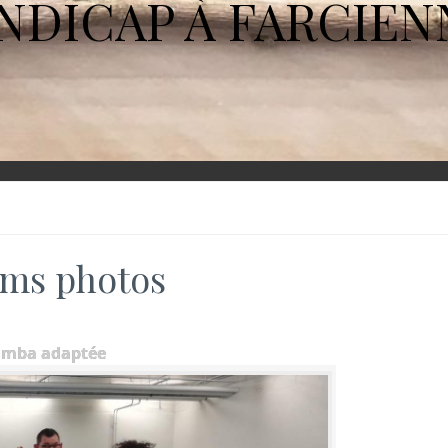
NDICAP À FARCIEN
ms photos
umba adaptée