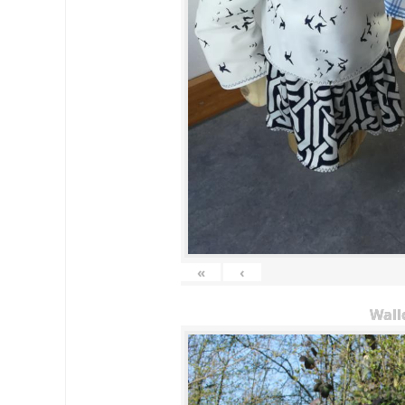
«
‹
Wall