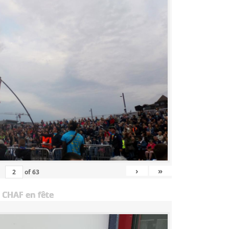
›
»
of
63
 CHAF en fête