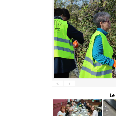
«
‹
Le