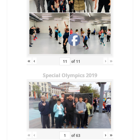
«
‹
›
»
of
11
Special Olympics 2019
«
‹
›
»
of
63