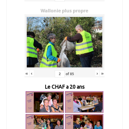
Wallonie plus propre
«
‹
›
»
of
85
Le CHAF a 20 ans