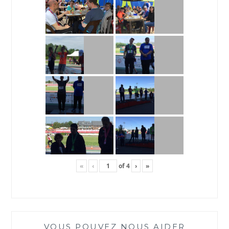
«
‹
of
4
›
»
VOUS POUVEZ NOUS AIDER