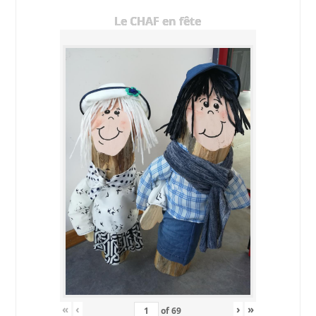
Le CHAF en fête
«
‹
›
»
of
69