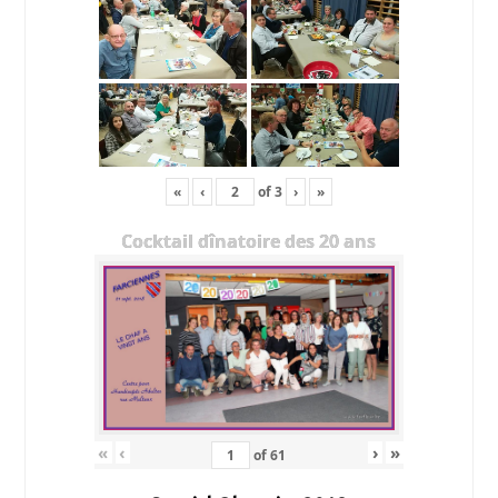
«
‹
of
3
›
»
Cocktail dînatoire des 20 ans
«
‹
›
»
of
61